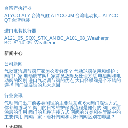
台湾产执行器
ATYCO-ATY 台湾气缸
ATYCO-JM 台湾电动执...
ATYCO-
QT 台湾电装
进口电装执行器
A121_05_SQX_STX_AN
BC_A101_08_Weatherpr
BC_A114_05_Weatherpr
新闻中心
公司新闻
气动蒸汽调节阀厂家怎么看好坏？
气动球阀使用和维护：
阀门厂家
电动调节阀厂家常见故障及处理方法
电磁阀和电
动阀的区别
进口气动调节阀的优点
大口径蝶阀是个不错的
选择
阀门被腐蚀的几大原因
行业资讯
气动阀门出厂前各类测试的主要注意点
6大阀门腐蚀方式，
你都知道吗？
阀门的日常维护保养流程是如何的
阀门表面
涂层的作用
阀门的几种连接方式
闸阀的分类和在管路中的
主要作用
闸阀厂家：暗杆闸阀和明杆闸阀区别在哪里？...
人才招聘