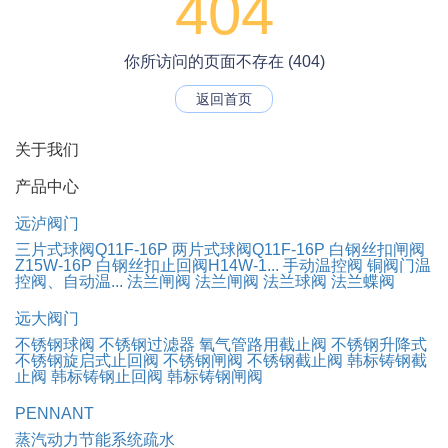
404
你所访问的页面不存在 (404)
返回首页
关于我们
产品中心
远泸阀门
三片式球阀Q11F-16P
两片式球阀Q11F-16P
白钢丝扣闸阀
Z15W-16P
白钢丝扣止回阀H14W-1...
手动温控阀
铜阀门温
控阀、自动温...
法兰闸阀
法兰闸阀
法兰球阀
法兰蝶阀
远大阀门
不锈钢球阀
不锈钢过滤器
氧气管路用截止阀
不锈钢升降式
不锈钢旋启式止回阀
不锈钢闸阀
不锈钢截止阀
韩标铸钢截
止阀
韩标铸钢止回阀
韩标铸钢闸阀
PENNANT
蒸汽动力节能系统疏水